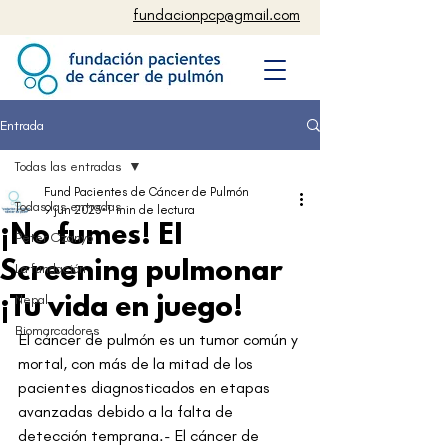
fundacionpcp@gmail.com
Entrada
Todas las entradas
Fund Pacientes de Cáncer de Pulmón
Todas las entradas
9 jun 2025
1 min de lectura
¡No fumes! El
Peter Czanyo
Screening pulmonar
La fundación
Nepal
¡Tu vida en juego!
Biomarcadores
El cáncer de pulmón es un tumor común y 
mortal, con más de la mitad de los 
pacientes diagnosticados en etapas 
avanzadas debido a la falta de 
detección temprana.- El cáncer de 