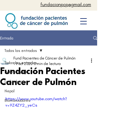
fundacionpcp@gmail.com
Entrada
Todas las entradas
Fund Pacientes de Cáncer de Pulmón
Todas las entradas
19 oct 2020
0 min de lectura
Fundación Pacientes
Peter Czanyo
Cancer de Pulmón
La fundación
Nepal
https://www.youtube.com/watch?
Biomarcadores
v=9Z4ZY2_yeCs